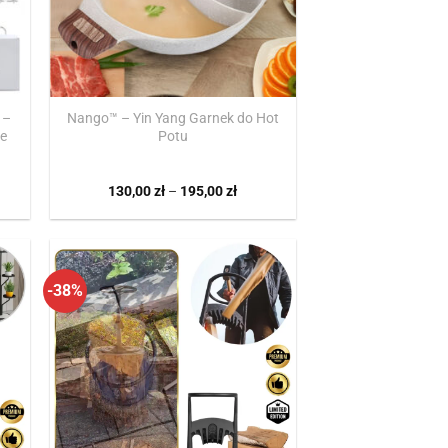
 –
Nango™ – Yin Yang Garnek do Hot
łe
Potu
lna
Zakres
130,00
zł
–
195,00
zł
cen:
:
od
ł.
130,00 zł
do
195,00 zł
-38%