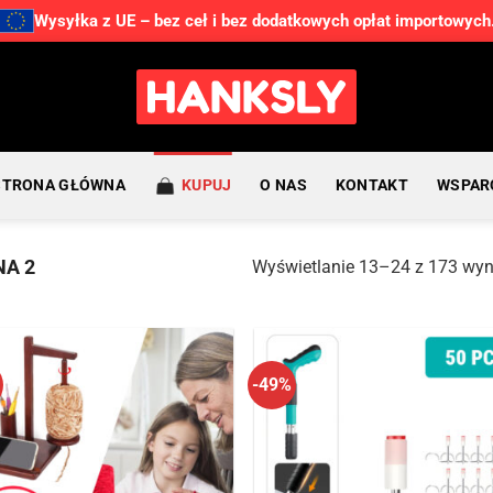
Wysyłka z UE – bez ceł i bez dodatkowych opłat importowych
STRONA GŁÓWNA
KUPUJ
O NAS
KONTAKT
WSPAR
A 2
Wyświetlanie 13–24 z 173 wy
-49%