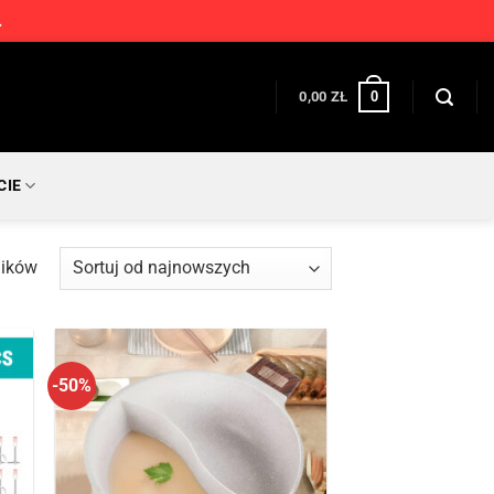
.
0
0,00
ZŁ
CIE
Posortowane
ników
według
najnowszych
-50%