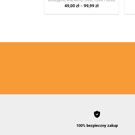
Zakres
49,00
zł
–
99,99
zł
cen:
od
49,00 zł
do
99,99 zł
100% bezpieczny zakup