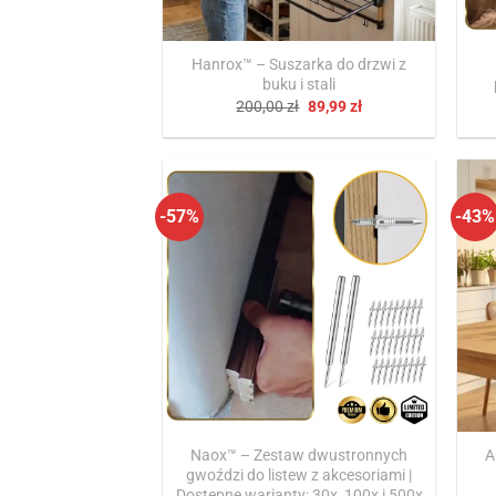
Hanrox™ – Suszarka do drzwi z
buku i stali
Pierwotna
Aktualna
200,00
zł
89,99
zł
cena
cena
wynosiła:
wynosi:
200,00 zł.
89,99 zł.
-57%
-43%
Naox™ – Zestaw dwustronnych
A
gwoździ do listew z akcesoriami |
Dostępne warianty: 30x, 100x i 500x