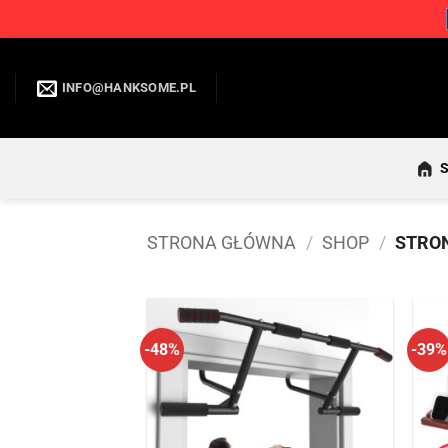
Przewiń
do
INFO@HANKSOME.PL
zawartości
STRONA GŁÓWNA
/
SHOP
/
STRON
-48%
-39%