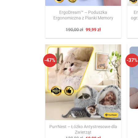
ErgoDream™ – Poduszka
En
Ergonomiczna z Pianki Memory
ogr
Pierwotna
Aktualna
190,00
zł
99,99
zł
cena
cena
wynosiła:
wynosi:
190,00 zł.
99,99 zł.
-47%
-37%
PurrNest – Łóżko Antystresowe dla
Zwierząt