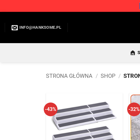
Przewiń
do
INFO@HANKSOME.PL
zawartości
STRONA GŁÓWNA
/
SHOP
/
STRON
-43%
-32%