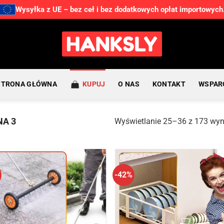
Wysyłka z UE – bez ceł i bez dodatkowych opłat importowych
STRONA GŁÓWNA
KUPUJ
O NAS
KONTAKT
WSPAR
A 3
Wyświetlanie 25–36 z 173 wy
-42%