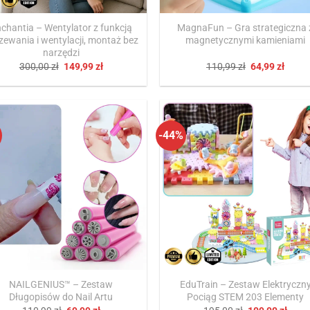
chantia – Wentylator z funkcją
MagnaFun – Gra strategiczna 
zewania i wentylacji, montaż bez
magnetycznymi kamieniami
narzędzi
Pierwotna
Aktualna
Pierwotna
Aktua
300,00
zł
149,99
zł
110,99
zł
64,99
zł
cena
cena
cena
cena
wynosiła:
wynosi:
wynosiła:
wynos
300,00 zł.
149,99 zł.
110,99 zł.
64,99 
-44%
NAILGENIUS™ – Zestaw
EduTrain – Zestaw Elektryczn
Długopisów do Nail Artu
Pociąg STEM 203 Elementy