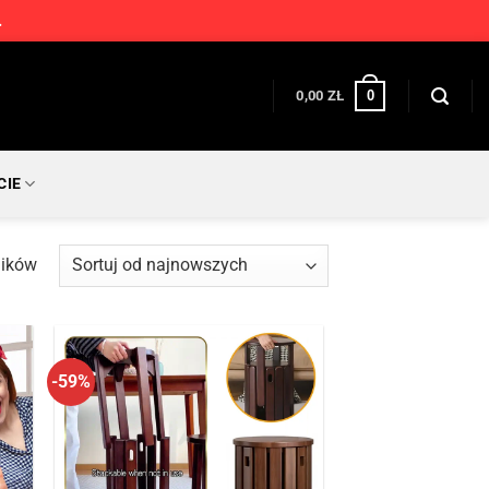
.
0
0,00
ZŁ
CIE
Posortowane
ników
według
najnowszych
-59%