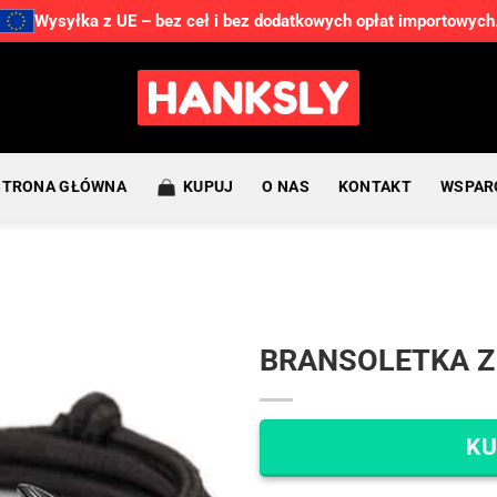
Wysyłka z UE – bez ceł i bez dodatkowych opłat importowych
STRONA GŁÓWNA
KUPUJ
O NAS
KONTAKT
WSPAR
BRANSOLETKA Z
KU