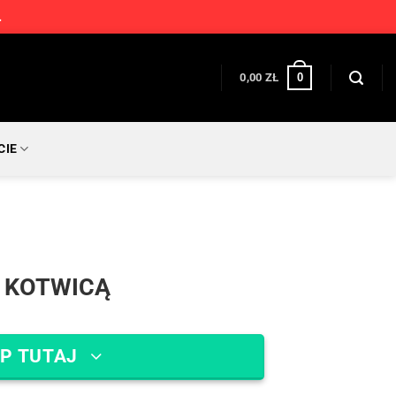
.
0
0,00
ZŁ
CIE
 KOTWICĄ
P TUTAJ