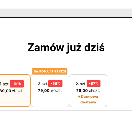
Zamów już dziś
NAJPOPULARNIEJSZE
2
3
1
szt.
-56%
szt.
-57%
szt.
-50%
szt.
szt.
szt.
79,00
zł
76,00
zł
/
/
89,00
zł
/
+ Darmowa
dostawa