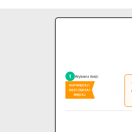
1
Wybierz ilość:
KUP WIĘCEJ I
OSZCZĘDZAJ
WIĘCEJ