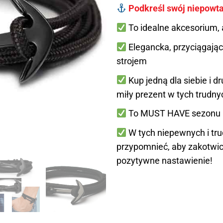
Podkreśl swój niepowta
To idealne akcesorium, a
Elegancka, przyciągając
strojem
Kup jedną dla siebie i d
miły prezent w tych trudn
To MUST HAVE sezonu l
W tych niepewnych i tr
przypomnieć, aby zakotwic
pozytywne nastawienie!