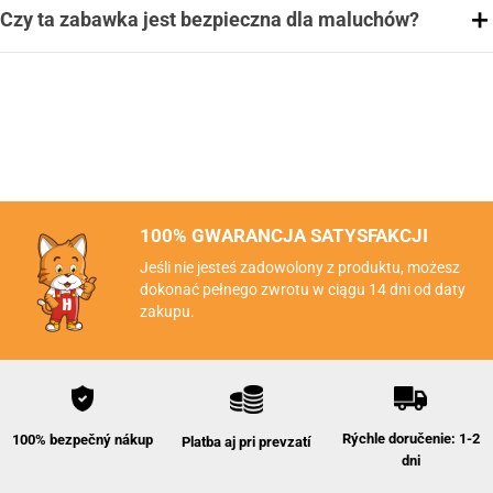
Czy ta zabawka jest bezpieczna dla maluchów?
100% GWARANCJA SATYSFAKCJI
Jeśli nie jesteś zadowolony z produktu, możesz
dokonać pełnego zwrotu w ciągu 14 dni od daty
zakupu.
Rýchle doručenie: 1-2
100% bezpečný nákup
Platba aj pri prevzatí
dni