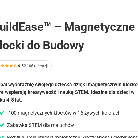
uildEase™ – Magnetyczne
locki do Budowy
4.5
2,106 recenzji
pal wyobraźnię swojego dziecka dzięki magnetycznym klock
re wspierają kreatywność i naukę STEM. Idealne dla dzieci w
ku 4-8 lat.
100 magnetycznych klocków w 16 żywych kolorach
Zabawka STEM dla maluchów
Rozwija umiejętności motoryczne, kreatywność i cierpliwość