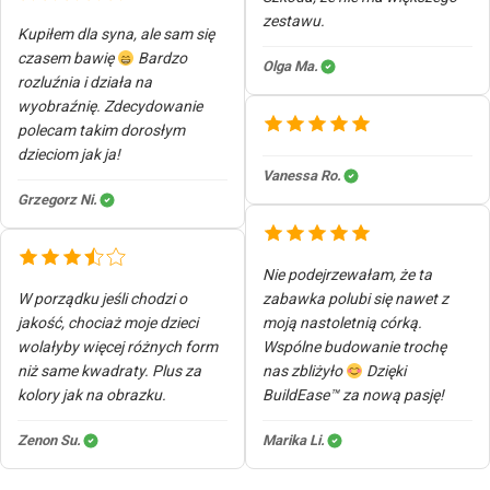
zestawu.
Kupiłem dla syna, ale sam się
czasem bawię
Bardzo
Olga Ma.
rozluźnia i działa na
wyobraźnię. Zdecydowanie
polecam takim dorosłym
dzieciom jak ja!
Vanessa Ro.
Grzegorz Ni.
Nie podejrzewałam, że ta
W porządku jeśli chodzi o
zabawka polubi się nawet z
jakość, chociaż moje dzieci
moją nastoletnią córką.
wolałyby więcej różnych form
Wspólne budowanie trochę
niż same kwadraty. Plus za
nas zbliżyło
Dzięki
kolory jak na obrazku.
BuildEase™ za nową pasję!
Zenon Su.
Marika Li.