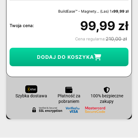
BuildEase™ - Magnety... (Las) 1x
99,99
zł
99,99
zł
Twoja cena:
210,00
zł
Cena regularna:
DODAJ DO KOSZYKA
Szybka dostawa
Płatność za
100% bezpieczne
pobraniem
zakupy