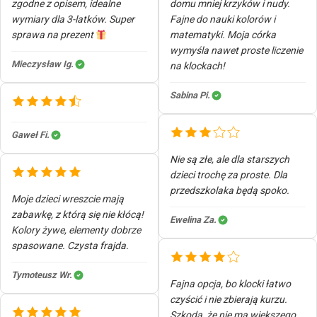
zgodne z opisem, idealne
domu mniej krzyków i nudy.
wymiary dla 3-latków. Super
Fajne do nauki kolorów i
sprawa na prezent
matematyki. Moja córka
wymyśla nawet proste liczenie
Mieczysław Ig.
na klockach!
Sabina Pi.
Gaweł Fi.
Nie są złe, ale dla starszych
dzieci trochę za proste. Dla
przedszkolaka będą spoko.
Moje dzieci wreszcie mają
zabawkę, z którą się nie kłócą!
Ewelina Za.
Kolory żywe, elementy dobrze
spasowane. Czysta frajda.
Tymoteusz Wr.
Fajna opcja, bo klocki łatwo
czyścić i nie zbierają kurzu.
Szkoda, że nie ma większego