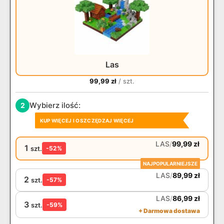
Las
99,99
zł
/ szt.
Wybierz ilość:
2
KUP WIĘCEJ I OSZCZĘDZAJ WIĘCEJ
LAS
/
99,99
zł
1
szt.
-52%
NAJPOPULARNIEJSZE
LAS
/
89,99
zł
2
szt.
-57%
LAS
/
86,99
zł
3
szt.
-59%
+ Darmowa dostawa