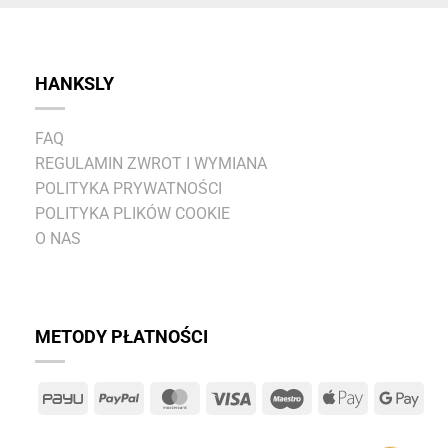
HANKSLY
FAQ
REGULAMIN ZWROT I WYMIANA
POLITYKA PRYWATNOŚCI
POLITYKA PLIKÓW COOKIE
O NAS
METODY PŁATNOŚCI
PayU
PayPal
MasterCard
Visa
Maestro
Apple
Goo
Pay
Pay