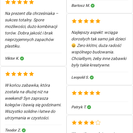
Bartosz M.
Na prezent dla chrześniaka –
sukces totalny. Spore
możliwości, dużo kombinacji
Najlepszy aspekt: wciąga
torów. Dobra jakość i brak
dorosłych tak samo jak dzieci
nieprzyjemnych zapachów
Zero kłótni, duża radość
plastiku.
wspólnego budowania.
Viktor K.
Chciałbym, żeby inne zabawki
były takie kreatywne.
Leopold S.
W końcu zabawka, która
została na dłużej niż na
weekend! Syn zaprasza
kolegów i bawią się godzinami.
Patryk T.
Wszystko solidne i łatwe do
utrzymania w czystości.
Teodor Z.