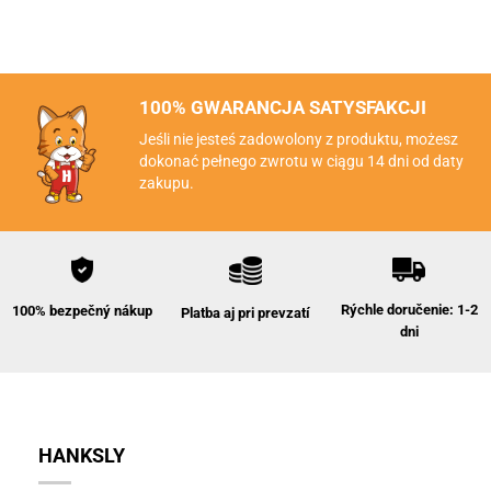
100% GWARANCJA SATYSFAKCJI
Jeśli nie jesteś zadowolony z produktu, możesz
dokonać pełnego zwrotu w ciągu 14 dni od daty
zakupu.
Rýchle doručenie: 1-2
100% bezpečný nákup
Platba aj pri prevzatí
dni
HANKSLY