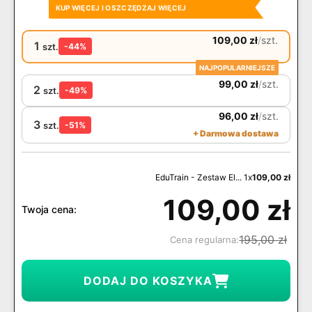
KUP WIĘCEJ I OSZCZĘDZAJ WIĘCEJ
109,00
zł
/
szt.
1
szt.
-44%
NAJPOPULARNIEJSZE
99,00
zł
/
szt.
2
szt.
-49%
96,00
zł
/
szt.
3
szt.
-51%
+ Darmowa dostawa
EduTrain - Zestaw El... 1x
109,00
zł
109,00
zł
Twoja cena:
195,00
zł
Cena regularna:
DODAJ DO KOSZYKA