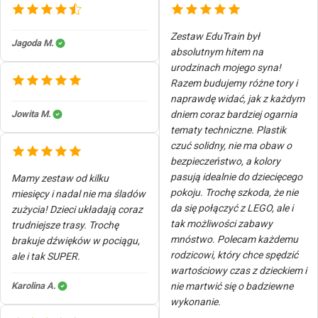
Zestaw EduTrain był
Jagoda M.
absolutnym hitem na
urodzinach mojego syna!
Razem budujemy różne tory i
naprawdę widać, jak z każdym
Jowita M.
dniem coraz bardziej ogarnia
tematy techniczne. Plastik
czuć solidny, nie ma obaw o
bezpieczeństwo, a kolory
pasują idealnie do dziecięcego
Mamy zestaw od kilku
pokoju. Trochę szkoda, że nie
miesięcy i nadal nie ma śladów
da się połączyć z LEGO, ale i
zużycia! Dzieci układają coraz
tak możliwości zabawy
trudniejsze trasy. Trochę
mnóstwo. Polecam każdemu
brakuje dźwięków w pociągu,
rodzicowi, który chce spędzić
ale i tak SUPER.
wartościowy czas z dzieckiem i
Karolina A.
nie martwić się o badziewne
wykonanie.