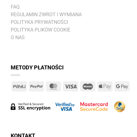
FAQ
REGULAMIN ZWROT I WYMIANA
POLITYKA PRYWATNOŚCI
POLITYKA PLIKÓW COOKIE
O NAS
METODY PŁATNOŚCI
PayU
PayPal
MasterCard
Visa
Maestro
Apple
Goo
Pay
Pay
KONTAKT