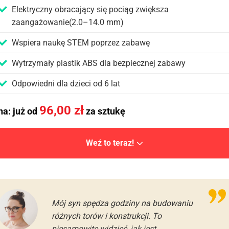
Elektryczny obracający się pociąg zwiększa
zaangażowanie(2.0–14.0 mm)
Wspiera naukę STEM poprzez zabawę
Wytrzymały plastik ABS dla bezpiecznej zabawy
Odpowiedni dla dzieci od 6 lat
96,00
zł
a: już od
za sztukę
Weź to teraz!
Mój syn spędza godziny na budowaniu
różnych torów i konstrukcji. To
niesamowite widzieć, jak jest