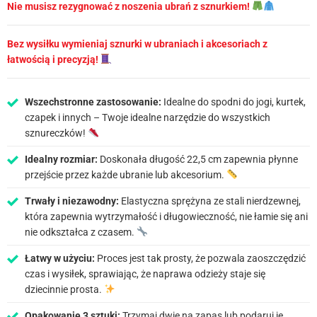
Nie musisz rezygnować z noszenia ubrań z sznurkiem!
Bez wysiłku wymieniaj sznurki w ubraniach i akcesoriach z
łatwością i precyzją!
Wszechstronne zastosowanie:
Idealne do spodni do jogi, kurtek,
czapek i innych – Twoje idealne narzędzie do wszystkich
sznureczków!
Idealny rozmiar:
Doskonała długość 22,5 cm zapewnia płynne
przejście przez każde ubranie lub akcesorium.
Trwały i niezawodny:
Elastyczna sprężyna ze stali nierdzewnej,
która zapewnia wytrzymałość i długowieczność, nie łamie się ani
nie odkształca z czasem.
Łatwy w użyciu:
Proces jest tak prosty, że pozwala zaoszczędzić
czas i wysiłek, sprawiając, że naprawa odzieży staje się
dziecinnie prosta.
Opakowanie 3 sztuki:
Trzymaj dwie na zapas lub podaruj je