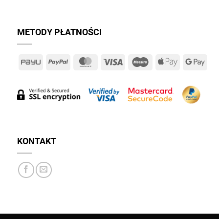
METODY PŁATNOŚCI
PayU
PayPal
MasterCard
Visa
Maestro
Apple
Goo
Pay
Pay
KONTAKT