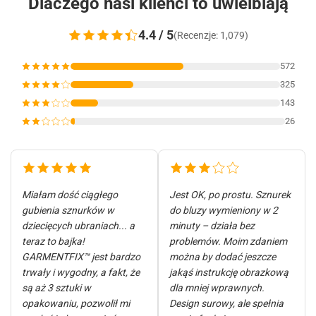
Dlaczego nasi klienci to uwielbiają
4.4 / 5
(Recenzje: 1,079)
572
325
143
26
Miałam dość ciągłego
Jest OK, po prostu. Sznurek
gubienia sznurków w
do bluzy wymieniony w 2
dziecięcych ubraniach... a
minuty – działa bez
teraz to bajka!
problemów. Moim zdaniem
GARMENTFIX™ jest bardzo
można by dodać jeszcze
trwały i wygodny, a fakt, że
jakąś instrukcję obrazkową
są aż 3 sztuki w
dla mniej wprawnych.
opakowaniu, pozwolił mi
Design surowy, ale spełnia