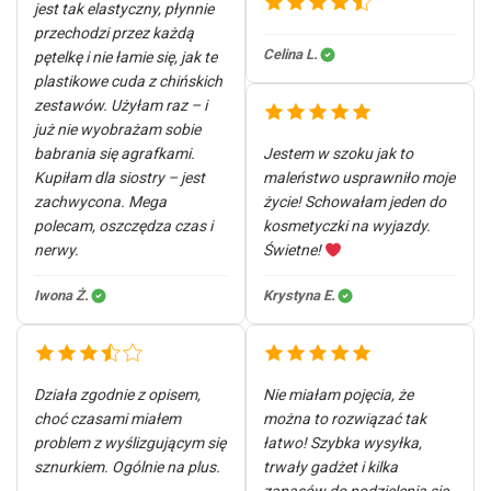
jest tak elastyczny, płynnie
przechodzi przez każdą
Celina L.
pętelkę i nie łamie się, jak te
plastikowe cuda z chińskich
zestawów. Użyłam raz – i
już nie wyobrażam sobie
babrania się agrafkami.
Jestem w szoku jak to
Kupiłam dla siostry – jest
maleństwo usprawniło moje
zachwycona. Mega
życie! Schowałam jeden do
polecam, oszczędza czas i
kosmetyczki na wyjazdy.
nerwy.
Świetne!
Iwona Ż.
Krystyna E.
Działa zgodnie z opisem,
Nie miałam pojęcia, że
choć czasami miałem
można to rozwiązać tak
problem z wyślizgującym się
łatwo! Szybka wysyłka,
sznurkiem. Ogólnie na plus.
trwały gadżet i kilka