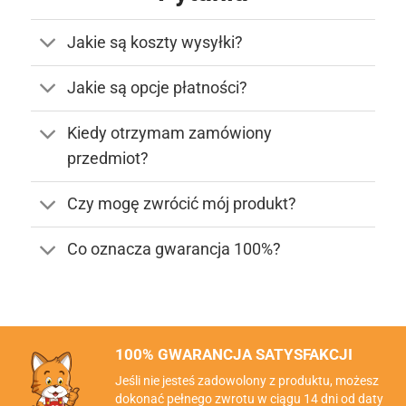
Jakie są koszty wysyłki?
Jakie są opcje płatności?
Kiedy otrzymam zamówiony
przedmiot?
Czy mogę zwrócić mój produkt?
Co oznacza gwarancja 100%?
100% GWARANCJA SATYSFAKCJI
Jeśli nie jesteś zadowolony z produktu, możesz
dokonać pełnego zwrotu w ciągu 14 dni od daty