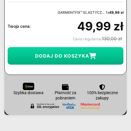
GARMENTFIX™ ELASTYCZ... 1x
49,99
zł
49,99
zł
Twoja cena:
130,00
zł
Cena regularna:
DODAJ DO KOSZYKA
Szybka dostawa
Płatność za
100% bezpieczne
pobraniem
zakupy