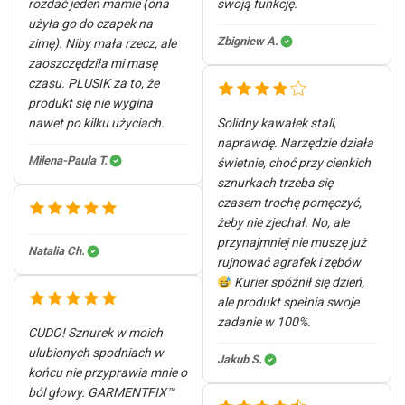
rozdać jeden mamie (ona
swoją funkcję.
użyła go do czapek na
Zbigniew A.
zimę). Niby mała rzecz, ale
zaoszczędziła mi masę
czasu. PLUSIK za to, że
produkt się nie wygina
nawet po kilku użyciach.
Solidny kawałek stali,
naprawdę. Narzędzie działa
Milena-Paula T.
świetnie, choć przy cienkich
sznurkach trzeba się
czasem trochę pomęczyć,
żeby nie zjechał. No, ale
przynajmniej nie muszę już
Natalia Ch.
rujnować agrafek i zębów
Kurier spóźnił się dzień,
ale produkt spełnia swoje
zadanie w 100%.
CUDO! Sznurek w moich
ulubionych spodniach w
Jakub S.
końcu nie przyprawia mnie o
ból głowy. GARMENTFIX™