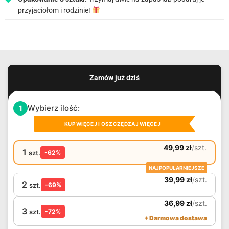
przyjaciołom i rodzinie!
Zamów już dziś
Wybierz ilość:
1
KUP WIĘCEJ I OSZCZĘDZAJ WIĘCEJ
49,99
zł
/
szt.
1
szt.
-62%
NAJPOPULARNIEJSZE
39,99
zł
/
szt.
2
szt.
-69%
36,99
zł
/
szt.
3
szt.
-72%
+ Darmowa dostawa