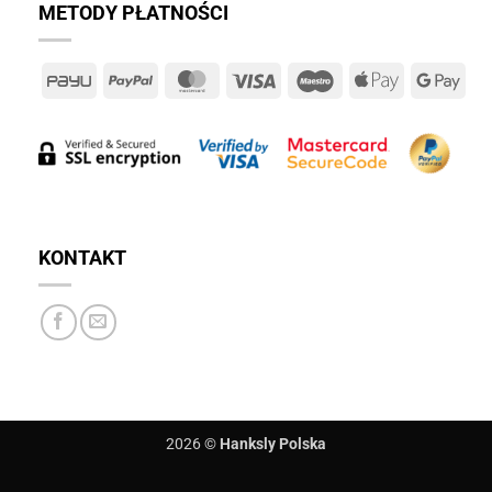
METODY PŁATNOŚCI
PayU
PayPal
MasterCard
Visa
Maestro
Apple
Goo
Pay
Pay
KONTAKT
2026 ©
Hanksly Polska