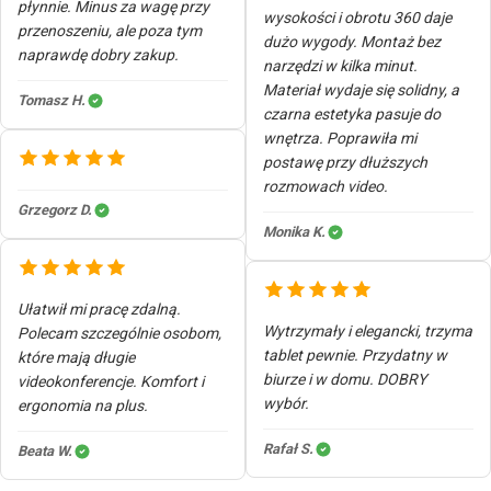
płynnie. Minus za wagę przy
wysokości i obrotu 360 daje
przenoszeniu, ale poza tym
dużo wygody. Montaż bez
naprawdę dobry zakup.
narzędzi w kilka minut.
Materiał wydaje się solidny, a
Tomasz H.
czarna estetyka pasuje do
wnętrza. Poprawiła mi
postawę przy dłuższych
rozmowach video.
Grzegorz D.
Monika K.
Ułatwił mi pracę zdalną.
Wytrzymały i elegancki, trzyma
Polecam szczególnie osobom,
tablet pewnie. Przydatny w
które mają długie
biurze i w domu. DOBRY
videokonferencje. Komfort i
wybór.
ergonomia na plus.
Rafał S.
Beata W.