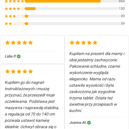
884
130
39
39
Kupiłam na prezent dla mamy i
Lidia P.
obie jesteśmy zachwycone.
Pakowanie schludne, czarne
wykończenie wygląda
elegancko. Mama od razu
Kupiłem go do nagrań
ustawiła wysokość i była
instruktażowych i muszę
zaskoczona jak wygodnie
przyznać, że przeszedł moje
trzyma tablet. Działa też
oczekiwania. Podstawa jest
świetnie przy przepisach w
masywna i naprawdę stabilna,
kuchni.
a regulacja od 70 do 140 cm
pozwala ustawić kamerę
Joanna M.
idealnie. Uchwyt obraca się o