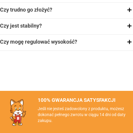
Czy trudno go złożyć?
Czy jest stabilny?
Czy mogę regulować wysokość?
100% GWARANCJA SATYSFAKCJI
Jeśli nie jesteś zadowolony z produktu, możesz
dokonać pełnego zwrotu w ciągu 14 dni od daty
zakupu.