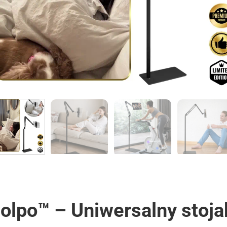
olpo™ – Uniwersalny stoja