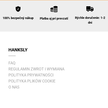
Rýchle doručenie: 1-2
100% bezpečný nákup
Platba aj pri prevzatí
dni
HANKSLY
FAQ
REGULAMIN ZWROT I WYMIANA
POLITYKA PRYWATNOŚCI
POLITYKA PLIKÓW COOKIE
O NAS