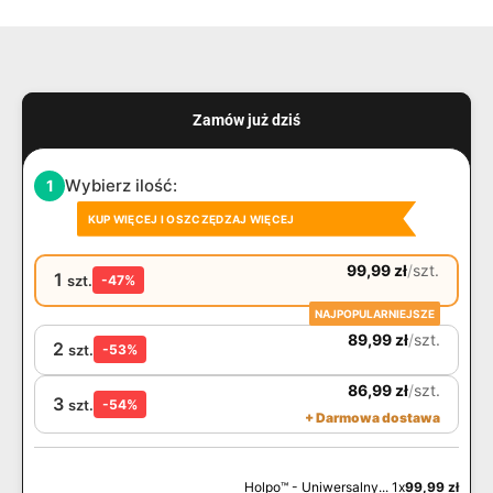
Zamów już dziś
Wybierz ilość:
1
KUP WIĘCEJ I OSZCZĘDZAJ WIĘCEJ
99,99
zł
/
szt.
1
szt.
-47%
NAJPOPULARNIEJSZE
89,99
zł
/
szt.
2
szt.
-53%
86,99
zł
/
szt.
3
szt.
-54%
+ Darmowa dostawa
Holpo™ - Uniwersalny... 1x
99,99
zł