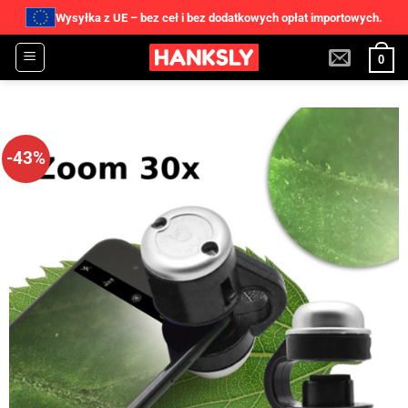
Wysyłka z UE – bez ceł i bez dodatkowych opłat importowych.
Przewiń
0
do
zawartości
-43%