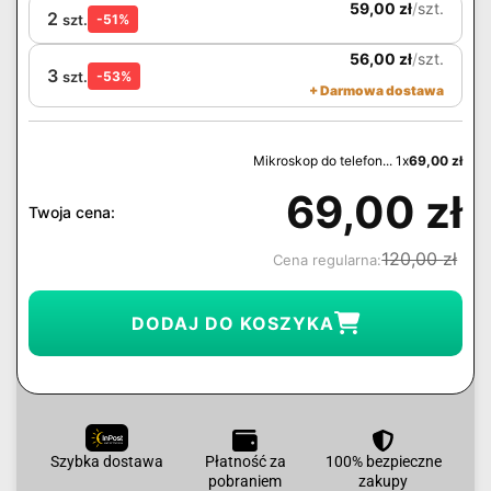
59,00
zł
/
szt.
2
szt.
-51%
56,00
zł
/
szt.
3
szt.
-53%
+ Darmowa dostawa
Mikroskop do telefon... 1x
69,00
zł
69,00
zł
Twoja cena:
120,00
zł
Cena regularna:
DODAJ DO KOSZYKA
Szybka dostawa
Płatność za
100% bezpieczne
pobraniem
zakupy