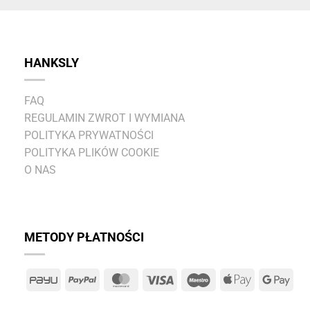
HANKSLY
FAQ
REGULAMIN ZWROT I WYMIANA
POLITYKA PRYWATNOŚCI
POLITYKA PLIKÓW COOKIE
O NAS
METODY PŁATNOŚCI
PayU
PayPal
MasterCard
Visa
Maestro
Apple
Goo
Pay
Pay