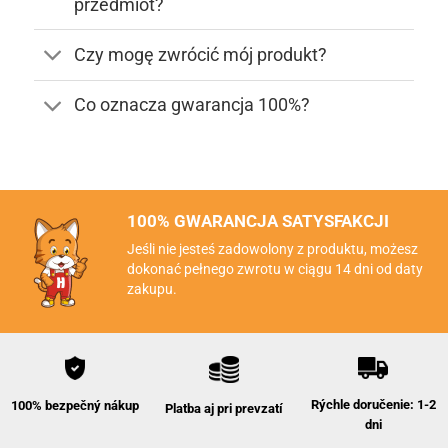
przedmiot?
Czy mogę zwrócić mój produkt?
Co oznacza gwarancja 100%?
100% GWARANCJA SATYSFAKCJI
Jeśli nie jesteś zadowolony z produktu, możesz
dokonać pełnego zwrotu w ciągu 14 dni od daty
zakupu.
Rýchle doručenie: 1-2
100% bezpečný nákup
Platba aj pri prevzatí
dni