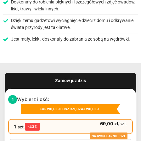
Doskonały do ​​robienia pięknych i szczegółowych zdjęć owadów,
liści, trawy i wielu innych.
Dzięki temu gadżetowi wyciągnięcie dzieci z domu i odkrywanie
świata przyrody jest tak łatwe.
Jest mały, lekki, doskonały do ​​zabrania ze sobą na wędrówki.
Zamów już dziś
Wybierz ilość:
1
KUP WIĘCEJ I OSZCZĘDZAJ WIĘCEJ
69,00
zł
/
szt.
1
szt.
-43%
NAJPOPULARNIEJSZE