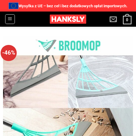
Wysyłka z UE – bez ceł i bez dodatkowych opłat importowych.
Przewiń
0
do
zawartości
-46%