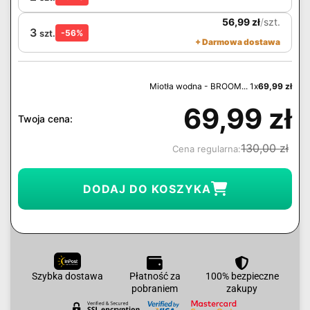
56,99
zł
/
szt.
3
szt.
-56%
+ Darmowa dostawa
Miotła wodna - BROOM... 1x
69,99
zł
69,99
zł
Twoja cena:
130,00
zł
Cena regularna:
DODAJ DO KOSZYKA
Szybka dostawa
Płatność za
100% bezpieczne
pobraniem
zakupy