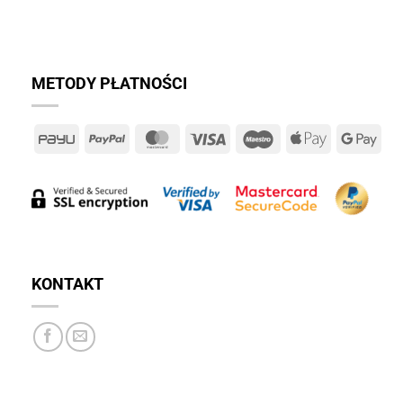
METODY PŁATNOŚCI
PayU
PayPal
MasterCard
Visa
Maestro
Apple
Goo
Pay
Pay
KONTAKT