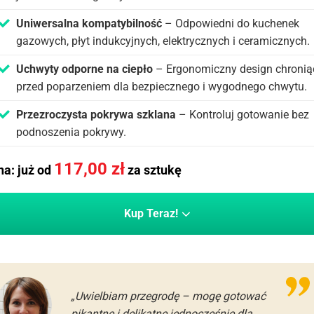
Uniwersalna kompatybilność
– Odpowiedni do kuchenek
gazowych, płyt indukcyjnych, elektrycznych i ceramicznych.
Uchwyty odporne na ciepło
– Ergonomiczny design chronią
przed poparzeniem dla bezpiecznego i wygodnego chwytu.
Przezroczysta pokrywa szklana
– Kontroluj gotowanie bez
podnoszenia pokrywy.
117,00
zł
a: już od
za sztukę
Kup Teraz!
„Uwielbiam przegrodę – mogę gotować
pikantne i delikatne jednocześnie dla