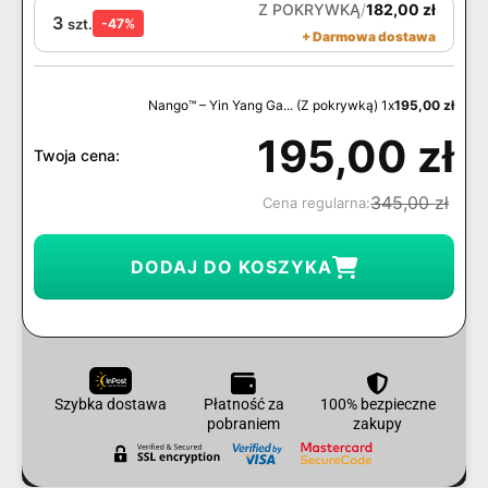
Z POKRYWKĄ
/
182,00
zł
3
szt.
-47%
+ Darmowa dostawa
Nango™ – Yin Yang Ga... (Z pokrywką) 1x
195,00
zł
195,00
zł
Twoja cena:
345,00
zł
Cena regularna:
DODAJ DO KOSZYKA
Szybka dostawa
Płatność za
100% bezpieczne
pobraniem
zakupy