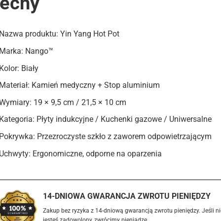
echy
Nazwa produktu: Yin Yang Hot Pot
Marka: Nango™
Kolor: Biały
Materiał: Kamień medyczny + Stop aluminium
Wymiary: 19 × 9,5 cm / 21,5 × 10 cm
Kategoria: Płyty indukcyjne / Kuchenki gazowe / Uniwersalne
Pokrywka: Przezroczyste szkło z zaworem odpowietrzającym
Uchwyty: Ergonomiczne, odporne na oparzenia
14-DNIOWA GWARANCJA ZWROTU PIENIĘDZY
Zakup bez ryzyka z 14-dniową gwarancją zwrotu pieniędzy. Jeśli ni
jesteś zadowolony, zwrócimy pieniądze.