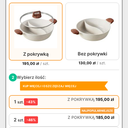
Bez pokrywki
Z pokrywką
130,00
zł
/ szt.
195,00
zł
/ szt.
Wybierz ilość:
2
KUP WIĘCEJ I OSZCZĘDZAJ WIĘCEJ
Z POKRYWKĄ
/
195,00
zł
1
szt.
-43%
NAJPOPULARNIEJSZE
Z POKRYWKĄ
/
185,00
zł
2
szt.
-46%