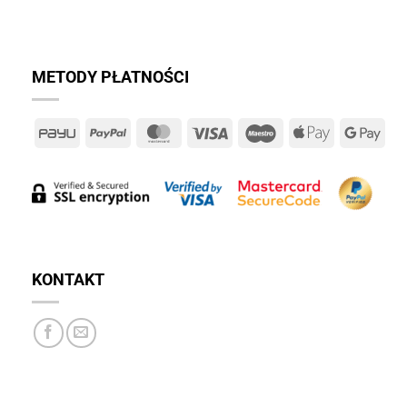
METODY PŁATNOŚCI
PayU
PayPal
MasterCard
Visa
Maestro
Apple
Goo
Pay
Pay
KONTAKT