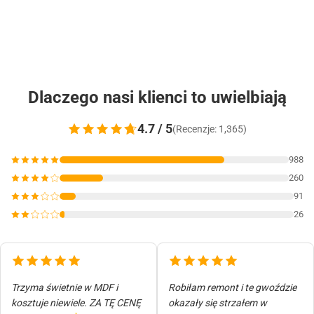
Dlaczego nasi klienci to uwielbiają
4.7 / 5
(Recenzje: 1,365)
988
260
91
26
Trzyma świetnie w MDF i
Robiłam remont i te gwoździe
kosztuje niewiele. ZA TĘ CENĘ
okazały się strzałem w