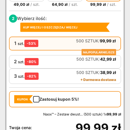
49,00
zł
/ szt.
64,90
zł
/ szt.
99,99
zł
/ szt.
Wybierz ilość:
2
KUP WIĘCEJ I OSZCZĘDZAJ WIĘCEJ
500 SZTUK
/
99,99
zł
1
szt.
-53%
NAJPOPULARNIEJSZE
500 SZTUK
/
42,99
zł
2
szt.
-80%
500 SZTUK
/
38,99
zł
3
szt.
-82%
+ Darmowa dostawa
Zastosuj kupon 5%!
KUPON
Naox™ – Zestaw dwust... (500 sztuk) 1x
99,99
zł
99,99
zł
Twoja cena: