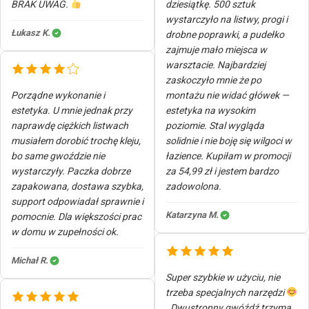
BRAK UWAG.
dziesiątkę. 500 sztuk
wystarczyło na listwy, progi i
Łukasz K.
drobne poprawki, a pudełko
zajmuje mało miejsca w
warsztacie. Najbardziej
zaskoczyło mnie że po
Porządne wykonanie i
montażu nie widać główek —
estetyka. U mnie jednak przy
estetyka na wysokim
naprawdę ciężkich listwach
poziomie. Stal wygląda
musiałem dorobić trochę kleju,
solidnie i nie boję się wilgoci w
bo same gwoździe nie
łazience. Kupiłam w promocji
wystarczyły. Paczka dobrze
za 54,99 zł i jestem bardzo
zapakowana, dostawa szybka,
zadowolona.
support odpowiadał sprawnie i
Katarzyna M.
pomocnie. Dla większości prac
w domu w zupełności ok.
Michał R.
Super szybkie w użyciu, nie
trzeba specjalnych narzędzi
. Dwustronny gwóźdź trzyma