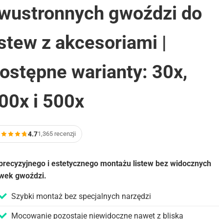
wustronnych gwoździ do
istew z akcesoriami |
ostępne warianty: 30x,
00x i 500x
4.7
1,365 recenzji
precyzyjnego i estetycznego montażu listew bez widocznych
wek gwoździ.
Szybki montaż bez specjalnych narzędzi
Mocowanie pozostaje niewidoczne nawet z bliska