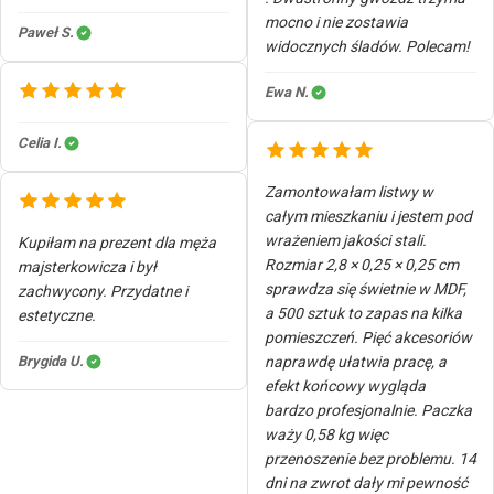
mocno i nie zostawia
Paweł S.
widocznych śladów. Polecam!
Ewa N.
Celia I.
Zamontowałam listwy w
całym mieszkaniu i jestem pod
wrażeniem jakości stali.
Kupiłam na prezent dla męża
Rozmiar 2,8 × 0,25 × 0,25 cm
majsterkowicza i był
sprawdza się świetnie w MDF,
zachwycony. Przydatne i
a 500 sztuk to zapas na kilka
estetyczne.
pomieszczeń. Pięć akcesoriów
Brygida U.
naprawdę ułatwia pracę, a
efekt końcowy wygląda
bardzo profesjonalnie. Paczka
waży 0,58 kg więc
przenoszenie bez problemu. 14
dni na zwrot dały mi pewność