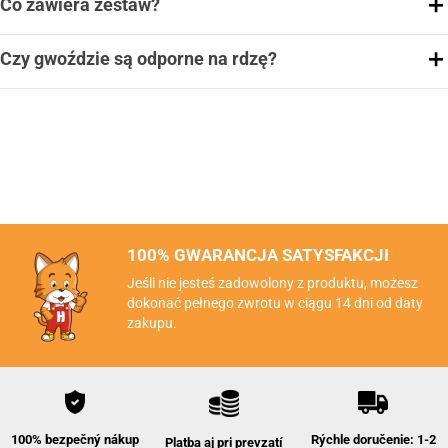
Co zawiera zestaw?
Czy gwoździe są odporne na rdzę?
100% GWARANCJA SATYSFAKCJI
Jeśli nie jesteś zadowolony z produktu, możesz
dokonać pełnego zwrotu w ciągu 14 dni od daty
zakupu.
Rýchle doručenie: 1-2
100% bezpečný nákup
Platba aj pri prevzatí