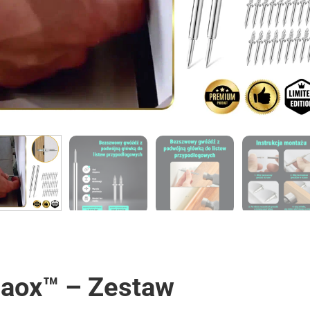
aox™ – Zestaw