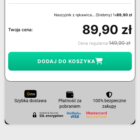
Naszyjnik z rękawica... (Srebrny) 1x
89,90
zł
89,90
zł
Twoja cena:
149,90
zł
Cena regularna:
DODAJ DO KOSZYKA
Szybka dostawa
Płatność za
100% bezpieczne
pobraniem
zakupy