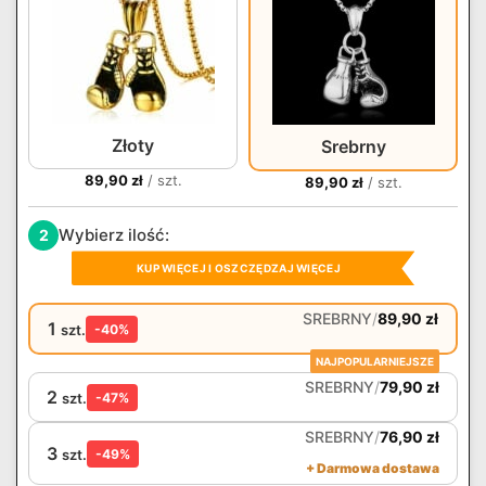
Złoty
Srebrny
89,90
zł
/ szt.
89,90
zł
/ szt.
Wybierz ilość:
2
KUP WIĘCEJ I OSZCZĘDZAJ WIĘCEJ
SREBRNY
/
89,90
zł
1
szt.
-40%
NAJPOPULARNIEJSZE
SREBRNY
/
79,90
zł
2
szt.
-47%
SREBRNY
/
76,90
zł
3
szt.
-49%
+ Darmowa dostawa