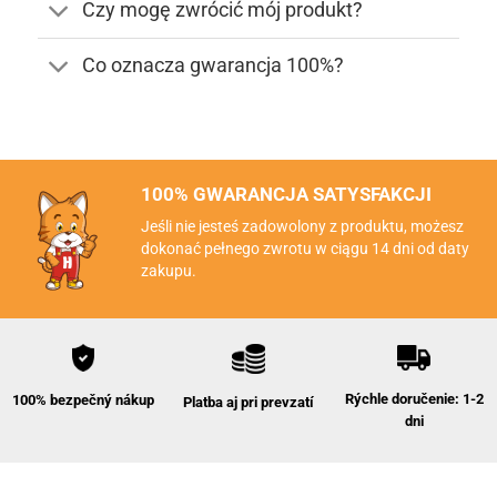
Czy mogę zwrócić mój produkt?
Co oznacza gwarancja 100%?
100% GWARANCJA SATYSFAKCJI
Jeśli nie jesteś zadowolony z produktu, możesz
dokonać pełnego zwrotu w ciągu 14 dni od daty
zakupu.
Rýchle doručenie: 1-2
100% bezpečný nákup
Platba aj pri prevzatí
dni