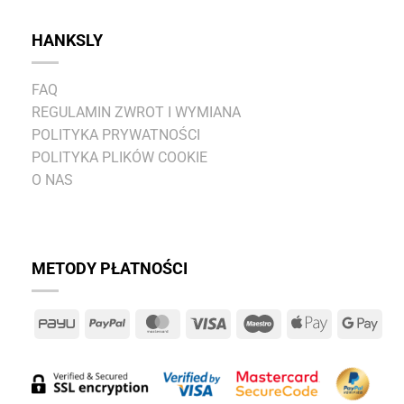
HANKSLY
FAQ
REGULAMIN ZWROT I WYMIANA
POLITYKA PRYWATNOŚCI
POLITYKA PLIKÓW COOKIE
O NAS
METODY PŁATNOŚCI
PayU
PayPal
MasterCard
Visa
Maestro
Apple
Goo
Pay
Pay