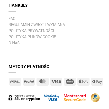
HANKSLY
FAQ
REGULAMIN ZWROT I WYMIANA
POLITYKA PRYWATNOŚCI
POLITYKA PLIKÓW COOKIE
O NAS
METODY PŁATNOŚCI
PayU
PayPal
MasterCard
Visa
Maestro
Apple
Goo
Pay
Pay