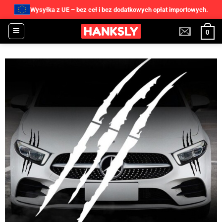
Wysyłka z UE – bez ceł i bez dodatkowych opłat importowych.
Przewiń
0
do
zawartości