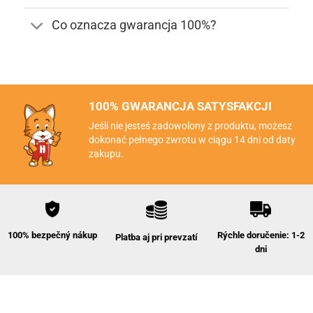
Co oznacza gwarancja 100%?
100% GWARANCJA SATYSFAKCJI
Jeśli nie jesteś zadowolony z produktu, możesz
dokonać pełnego zwrotu w ciągu 14 dni od daty
zakupu.
Rýchle doručenie: 1-2
100% bezpečný nákup
Platba aj pri prevzatí
dni