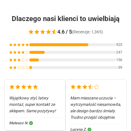
Dlaczego nasi klienci to uwielbiają
4.6 / 5
(Recenzje: 1,365)
923
247
156
39
Wyjątkowy styl, łatwy
Mam mieszane uczucia –
montaż, super kontakt ze
wytrzymałość niesamowita,
sklepem. Same pozytywy!
ale design bardzo śmiały.
Trudno przejść obojętnie.
Mateusz N.
Lucyna Z.