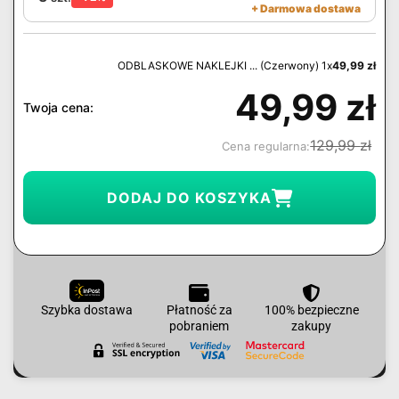
+ Darmowa dostawa
ODBLASKOWE NAKLEJKI ... (Czerwony) 1x
49,99
zł
49,99
zł
Twoja cena:
129,99
zł
Cena regularna:
DODAJ DO KOSZYKA
Szybka dostawa
Płatność za
100% bezpieczne
pobraniem
zakupy