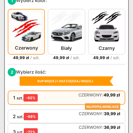
Wybierz kolor:
1
Czerwony
Biały
Czarny
49,99
zł
/ szt.
49,99
zł
/ szt.
49,99
zł
/ szt.
Wybierz ilość:
2
KUP WIĘCEJ I OSZCZĘDZAJ WIĘCEJ
CZERWONY
/
49,99
zł
1
szt.
-62%
NAJPOPULARNIEJSZE
CZERWONY
/
39,99
zł
2
szt.
-69%
CZERWONY
/
36,99
zł
3
szt.
-72%