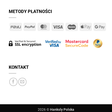
METODY PŁATNOŚCI
PayU
PayPal
MasterCard
Visa
Maestro
Apple
Goo
Pay
Pay
KONTAKT
2026 ©
Hanksly Polska