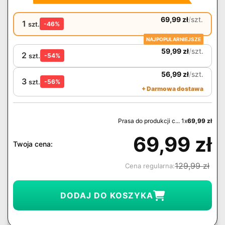
69,99
zł
/
szt.
1
szt.
-46%
NAJPOPULARNIEJSZE
59,99
zł
/
szt.
2
szt.
-54%
56,99
zł
/
szt.
3
szt.
-56%
+ Darmowa dostawa
Prasa do produkcji c... 1x
69,99
zł
69,99
zł
Twoja cena:
129,99
zł
Cena regularna:
DODAJ DO KOSZYKA