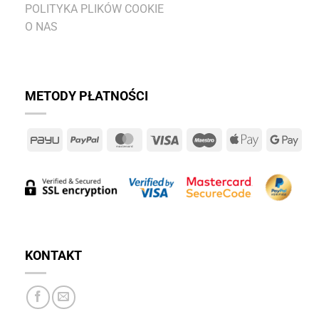
POLITYKA PLIKÓW COOKIE
O NAS
METODY PŁATNOŚCI
PayU
PayPal
MasterCard
Visa
Maestro
Apple
Goo
Pay
Pay
KONTAKT