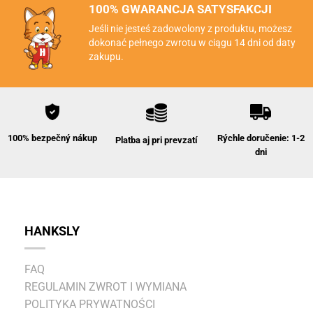
100% GWARANCJA SATYSFAKCJI
Jeśli nie jesteś zadowolony z produktu, możesz
dokonać pełnego zwrotu w ciągu 14 dni od daty
zakupu.
Rýchle doručenie: 1-2
100% bezpečný nákup
Platba aj pri prevzatí
dni
HANKSLY
FAQ
REGULAMIN ZWROT I WYMIANA
POLITYKA PRYWATNOŚCI