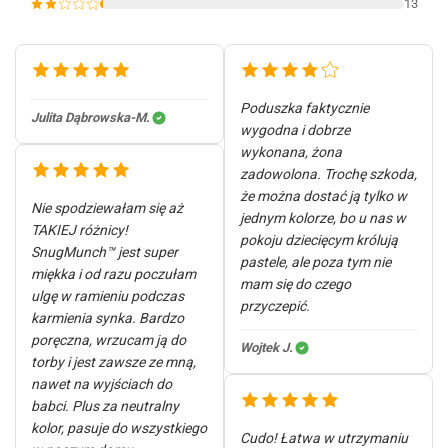
13
Poduszka faktycznie
Julita Dąbrowska-M.
wygodna i dobrze
wykonana, żona
zadowolona. Trochę szkoda,
że można dostać ją tylko w
Nie spodziewałam się aż
jednym kolorze, bo u nas w
TAKIEJ różnicy!
pokoju dziecięcym królują
SnugMunch™ jest super
pastele, ale poza tym nie
miękka i od razu poczułam
mam się do czego
ulgę w ramieniu podczas
przyczepić.
karmienia synka. Bardzo
poręczna, wrzucam ją do
Wojtek J.
torby i jest zawsze ze mną,
nawet na wyjściach do
babci. Plus za neutralny
kolor, pasuje do wszystkiego
Cudo! Łatwa w utrzymaniu