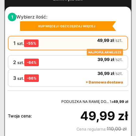
Wybierz ilość:
1
KUP WIĘCEJ I OSZCZĘDZAJ WIĘCEJ
49,99
zł
/
szt.
1
szt.
-55%
NAJPOPULARNIEJSZE
39,99
zł
/
szt.
2
szt.
-64%
36,99
zł
/
szt.
3
szt.
-66%
+ Darmowa dostawa
PODUSZKA NA RAMIĘ DO... 1x
49,99
zł
49,99
zł
Twoja cena:
110,00
zł
Cena regularna: