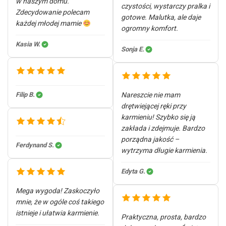
w naszym domu.
czystości, wystarczy pralka i
Zdecydowanie polecam
gotowe. Malutka, ale daje
każdej młodej mamie
ogromny komfort.
Kasia W.
Sonja E.
Filip B.
Nareszcie nie mam
drętwiejącej ręki przy
karmieniu! Szybko się ją
zakłada i zdejmuje. Bardzo
porządna jakość –
Ferdynand S.
wytrzyma długie karmienia.
Edyta G.
Mega wygoda! Zaskoczyło
mnie, że w ogóle coś takiego
istnieje i ułatwia karmienie.
Praktyczna, prosta, bardzo