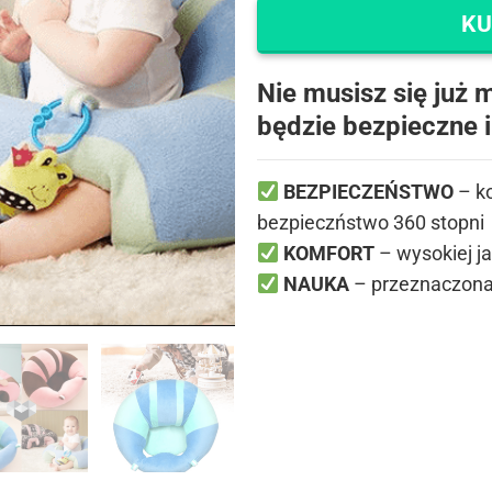
KU
Nie musisz się już 
będzie bezpieczne i
BEZPIECZEŃSTWO
– ko
bezpieczństwo 360 stopni
KOMFORT
– wysokiej j
NAUKA
– przeznaczona 