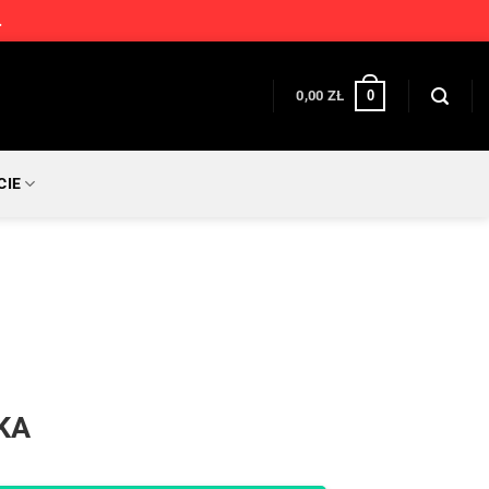
.
0
0,00
ZŁ
CIE
KA