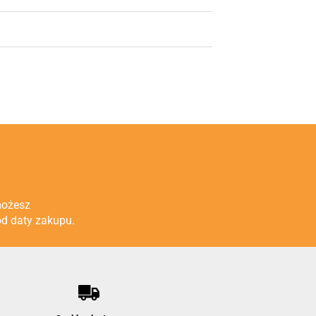
możesz
od daty zakupu.