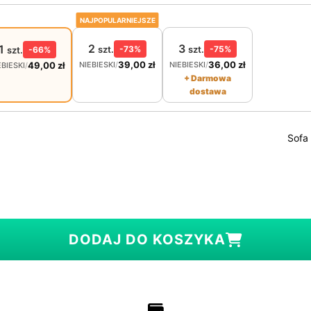
NAJPOPULARNIEJSZE
2
3
1
szt.
-73%
szt.
-75%
szt.
-66%
39,00
zł
36,00
zł
NIEBIESKI
/
NIEBIESKI
/
49,00
zł
EBIESKI
/
+ Darmowa
dostawa
Sofa 
DODAJ DO KOSZYKA