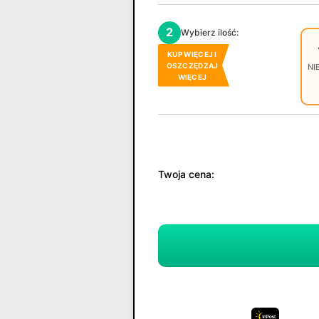
2
Wybierz ilość:
KUP WIĘCEJ I
OSZCZĘDZAJ
NI
WIĘCEJ
Twoja cena: