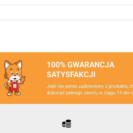
100% GWARANCJA
SATYSFAKCJI
Jeśli nie jesteś zadowolony z produktu, 
dokonać pełnego zwrotu w ciągu 14 dni 