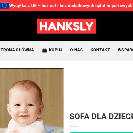
Wysyłka z UE – bez ceł i bez dodatkowych opłat importowych
STRONA GŁÓWNA
KUPUJ
O NAS
KONTAKT
WSPAR
SOFA DLA DZIEC