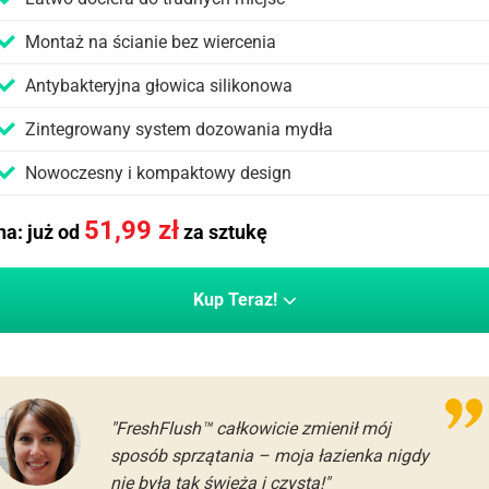
Montaż na ścianie bez wiercenia
Antybakteryjna głowica silikonowa
Zintegrowany system dozowania mydła
Nowoczesny i kompaktowy design
51,99
zł
a: już od
za sztukę
Kup Teraz!
"FreshFlush™ całkowicie zmienił mój
sposób sprzątania – moja łazienka nigdy
nie była tak świeża i czysta!"