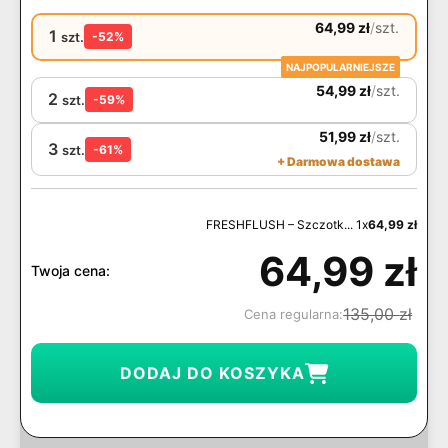
64,99
zł
/
szt.
1
szt.
-52%
NAJPOPULARNIEJSZE
54,99
zł
/
szt.
2
szt.
-59%
51,99
zł
/
szt.
3
szt.
-61%
+ Darmowa dostawa
FRESHFLUSH – Szczotk... 1x
64,99
zł
64,99
zł
Twoja cena:
135,00
zł
Cena regularna:
DODAJ DO KOSZYKA