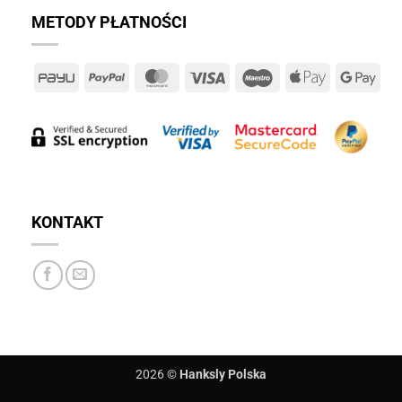
METODY PŁATNOŚCI
PayU
PayPal
MasterCard
Visa
Maestro
Apple
Goo
Pay
Pay
KONTAKT
2026 ©
Hanksly Polska