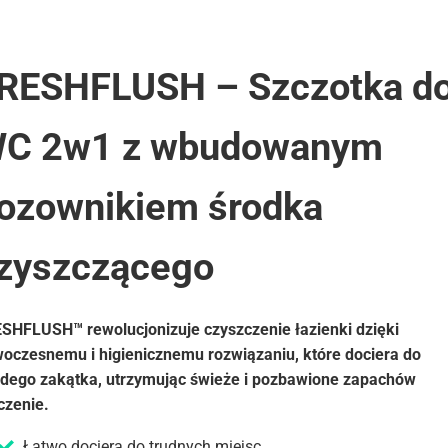
RESHFLUSH – Szczotka d
C 2w1 z wbudowanym
ozownikiem środka
zyszczącego
SHFLUSH™ rewolucjonizuje czyszczenie łazienki dzięki
oczesnemu i higienicznemu rozwiązaniu, które dociera do
dego zakątka, utrzymując świeże i pozbawione zapachów
czenie.
Łatwo dociera do trudnych miejsc