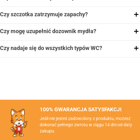
Czy szczotka zatrzymuje zapachy?
Czy mogę uzupełnić dozownik mydła?
Czy nadaje się do wszystkich typów WC?
100% GWARANCJA SATYSFAKCJI
Jeśli nie jesteś zadowolony z produktu, możesz
dokonać pełnego zwrotu w ciągu 14 dni od daty
zakupu.