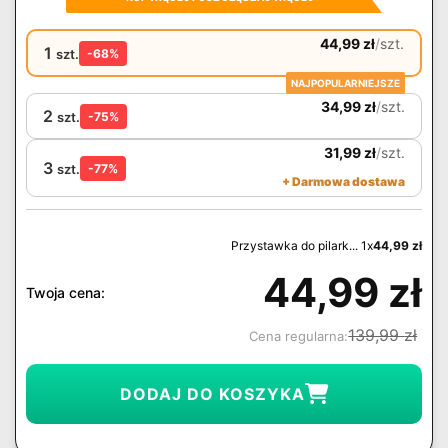
44,99
zł
/
szt.
1
szt.
-68%
NAJPOPULARNIEJSZE
34,99
zł
/
szt.
2
szt.
-75%
31,99
zł
/
szt.
3
szt.
-77%
+ Darmowa dostawa
Przystawka do pilark... 1x
44,99
zł
44,99
zł
Twoja cena:
139,99
zł
Cena regularna:
DODAJ DO KOSZYKA