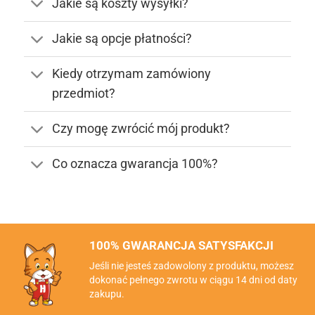
Jakie są koszty wysyłki?
Jakie są opcje płatności?
Kiedy otrzymam zamówiony
przedmiot?
Czy mogę zwrócić mój produkt?
Co oznacza gwarancja 100%?
100% GWARANCJA SATYSFAKCJI
Jeśli nie jesteś zadowolony z produktu, możesz
dokonać pełnego zwrotu w ciągu 14 dni od daty
zakupu.