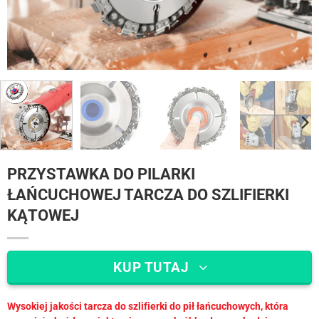
PRZYSTAWKA DO PILARKI
ŁAŃCUCHOWEJ TARCZA DO SZLIFIERKI
KĄTOWEJ
KUP TUTAJ
Wysokiej jakości tarcza do szlifierki do pił łańcuchowych, która