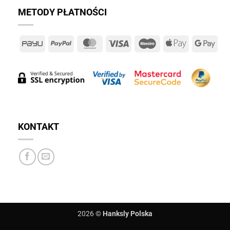
METODY PŁATNOŚCI
PayU
PayPal
MasterCard
Visa
Maestro
Apple
Goo
Pay
Pay
KONTAKT
2026 ©
Hanksly Polska