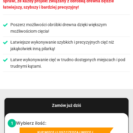
sprawi, że każdy projekt związany z obróbką drewna będzie
łatwiejszy, szybszy i bardziej precyzyjny!
Poszerz możliwości obróbki drewna dzięki większym
możliwościom cięcia!
Łatwiejsze wykonywanie szybkich i precyzyjnych cięć niż
jakąkolwiek inną pilarką!
Łatwe wykonywanie cięć w trudno dostępnych miejscach i pod
trudnymi kątami.
Zamów już dziś
Wybierz ilość:
1
KUP WIĘCEJ I OSZCZĘDZAJ WIĘCEJ