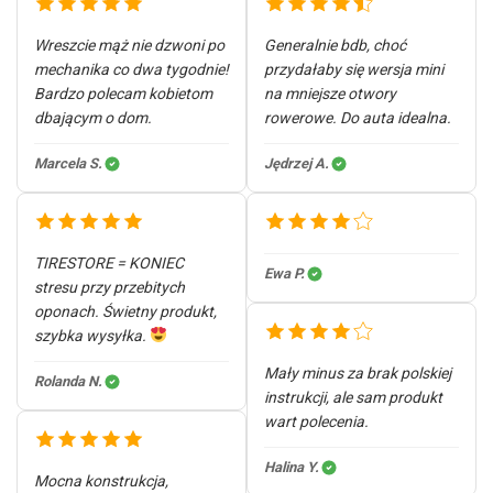
Wreszcie mąż nie dzwoni po
Generalnie bdb, choć
mechanika co dwa tygodnie!
przydałaby się wersja mini
Bardzo polecam kobietom
na mniejsze otwory
dbającym o dom.
rowerowe. Do auta idealna.
Marcela S.
Jędrzej A.
TIRESTORE = KONIEC
Ewa P.
stresu przy przebitych
oponach. Świetny produkt,
szybka wysyłka.
Mały minus za brak polskiej
Rolanda N.
instrukcji, ale sam produkt
wart polecenia.
Halina Y.
Mocna konstrukcja,