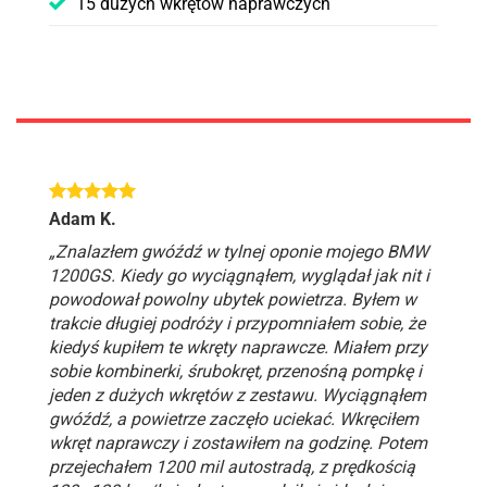
15 dużych wkrętów naprawczych
Adam K.
„Znalazłem gwóźdź w tylnej oponie mojego BMW
1200GS. Kiedy go wyciągnąłem, wyglądał jak nit i
powodował powolny ubytek powietrza. Byłem w
trakcie długiej podróży i przypomniałem sobie, że
kiedyś kupiłem te wkręty naprawcze. Miałem przy
sobie kombinerki, śrubokręt, przenośną pompkę i
jeden z dużych wkrętów z zestawu. Wyciągnąłem
gwóźdź, a powietrze zaczęło uciekać. Wkręciłem
wkręt naprawczy i zostawiłem na godzinę. Potem
przejechałem 1200 mil autostradą, z prędkością