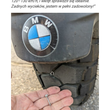
120–130 km/h, i wkręt sprawdził się idealnie.
Żadnych wycieków, jestem w pełni zadowolony!”