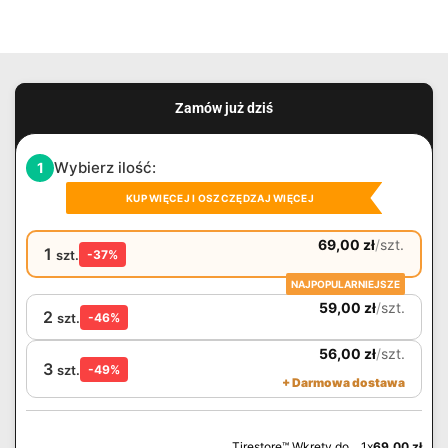
Zamów już dziś
Wybierz ilość:
1
KUP WIĘCEJ I OSZCZĘDZAJ WIĘCEJ
69,00
zł
/
szt.
1
szt.
-37%
NAJPOPULARNIEJSZE
59,00
zł
/
szt.
2
szt.
-46%
56,00
zł
/
szt.
3
szt.
-49%
+ Darmowa dostawa
Tirestore™ Wkręty do... 1x
69,00
zł