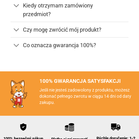
Kiedy otrzymam zamówiony
przedmiot?
Czy mogę zwrócić mój produkt?
Co oznacza gwarancja 100%?
100% GWARANCJA SATYSFAKCJI
Jeśli nie jesteś zadowolony z produktu, możesz
dokonać pełnego zwrotu w ciągu 14 dni od daty
zakupu.
Rýchle doručenie: 1-2
100% bezpečný nákup