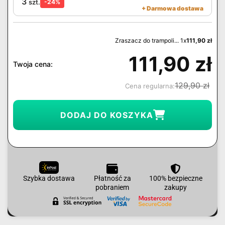
3
szt.
-24%
+ Darmowa dostawa
Zraszacz do trampoli... 1x
111,90
zł
111,90
zł
Twoja cena:
129,90
zł
Cena regularna:
DODAJ DO KOSZYKA
Szybka dostawa
Płatność za
100% bezpieczne
pobraniem
zakupy