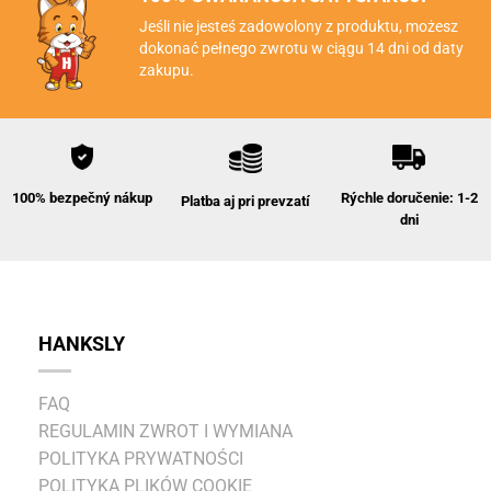
Jeśli nie jesteś zadowolony z produktu, możesz
dokonać pełnego zwrotu w ciągu 14 dni od daty
zakupu.
Rýchle doručenie: 1-2
100% bezpečný nákup
Platba aj pri prevzatí
dni
HANKSLY
FAQ
REGULAMIN ZWROT I WYMIANA
POLITYKA PRYWATNOŚCI
POLITYKA PLIKÓW COOKIE