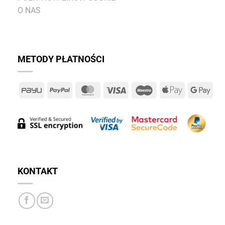
O NAS
METODY PŁATNOŚCI
PayU
PayPal
MasterCard
Visa
Maestro
Apple
Goo
Pay
Pay
KONTAKT