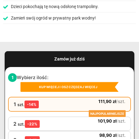
Dzieci pokochają tę nową odsłonę trampoliny.
Zamień swój ogród w prywatny park wodny!
Zamów już dziś
Wybierz ilość:
1
KUP WIĘCEJ I OSZCZĘDZAJ WIĘCEJ
111,90
zł
/
szt.
1
szt.
-14%
NAJPOPULARNIEJSZE
101,90
zł
/
szt.
2
szt.
-22%
98,90
zł
/
szt.