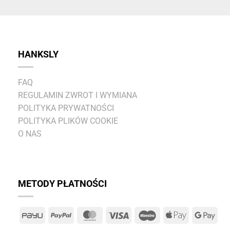
HANKSLY
FAQ
REGULAMIN ZWROT I WYMIANA
POLITYKA PRYWATNOŚCI
POLITYKA PLIKÓW COOKIE
O NAS
METODY PŁATNOŚCI
PayU
PayPal
MasterCard
Visa
Maestro
Apple
Goo
Pay
Pay