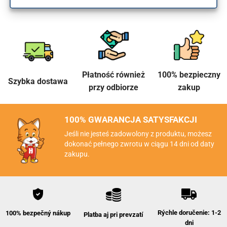
Płatność również
100% bezpieczny
Szybka dostawa
przy odbiorze
zakup
100% GWARANCJA SATYSFAKCJI
Jeśli nie jesteś zadowolony z produktu, możesz
dokonać pełnego zwrotu w ciągu 14 dni od daty
zakupu.
Rýchle doručenie: 1-2
100% bezpečný nákup
Platba aj pri prevzatí
dni