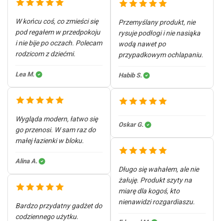
W końcu coś, co zmieści się
Przemyślany produkt, nie
pod regałem w przedpokoju
rysuje podłogi i nie nasiąka
i nie bije po oczach. Polecam
wodą nawet po
rodzicom z dziećmi.
przypadkowym ochlapaniu.
Lea M.
Habib S.
Wygląda modern, łatwo się
Oskar G.
go przenosi. W sam raz do
małej łazienki w bloku.
Alina A.
Długo się wahałem, ale nie
żałuję. Produkt szyty na
miarę dla kogoś, kto
nienawidzi rozgardiaszu.
Bardzo przydatny gadżet do
codziennego użytku.