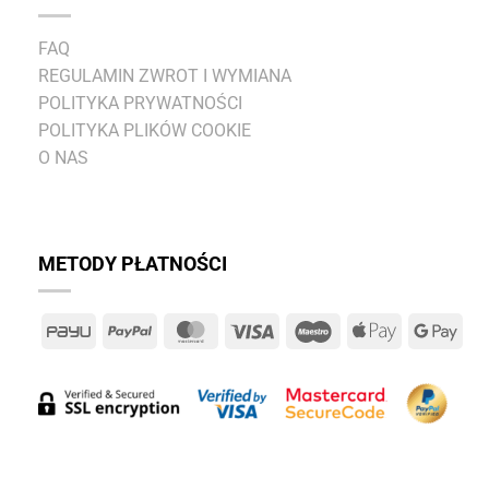
FAQ
REGULAMIN ZWROT I WYMIANA
POLITYKA PRYWATNOŚCI
POLITYKA PLIKÓW COOKIE
O NAS
METODY PŁATNOŚCI
PayU
PayPal
MasterCard
Visa
Maestro
Apple
Goo
Pay
Pay