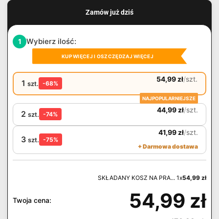
Zamów już dziś
Wybierz ilość:
1
KUP WIĘCEJ I OSZCZĘDZAJ WIĘCEJ
54,99
zł
/
szt.
1
szt.
-68%
NAJPOPULARNIEJSZE
44,99
zł
/
szt.
2
szt.
-74%
41,99
zł
/
szt.
3
szt.
-75%
+ Darmowa dostawa
SKŁADANY KOSZ NA PRA... 1x
54,99
zł
54,99
zł
Twoja cena: