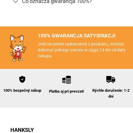
Co oznacza gwarancja 100%?
100% GWARANCJA SATYSFAKCJI
Jeśli nie jesteś zadowolony z produktu, możesz
dokonać pełnego zwrotu w ciągu 14 dni od daty
zakupu.
Rýchle doručenie: 1-2
100% bezpečný nákup
Platba aj pri prevzatí
dni
HANKSLY