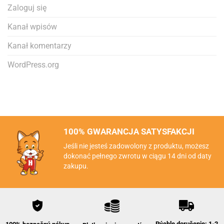
Zaloguj się
Kanał wpisów
Kanał komentarzy
WordPress.org
100% GWARANCJA SATYSFAKCJI
Jeśli nie jesteś zadowolony z produktu, możesz
dokonać pełnego zwrotu w ciągu 14 dni od daty
zakupu.
Rýchle doručenie: 1-2