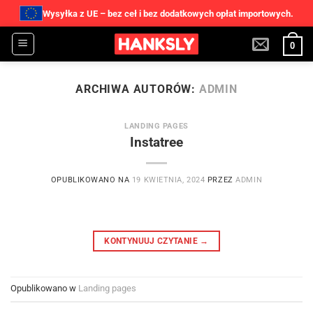
Wysyłka z UE – bez ceł i bez dodatkowych opłat importowych.
Przewiń
0
do
zawartości
ARCHIWA AUTORÓW:
ADMIN
LANDING PAGES
Instatree
OPUBLIKOWANO NA
19 KWIETNIA, 2024
PRZEZ
ADMIN
KONTYNUUJ CZYTANIE
→
Opublikowano w
Landing pages