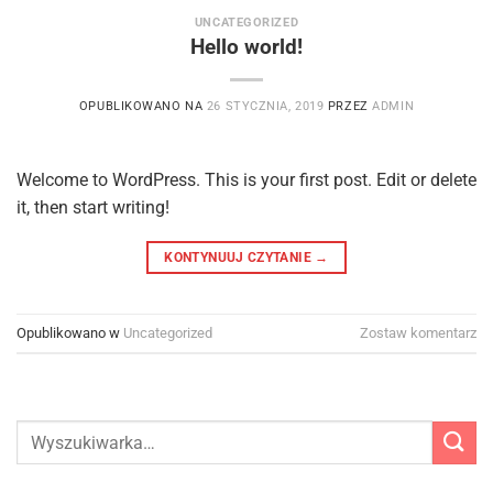
UNCATEGORIZED
Hello world!
OPUBLIKOWANO NA
26 STYCZNIA, 2019
PRZEZ
ADMIN
Welcome to WordPress. This is your first post. Edit or delete
it, then start writing!
KONTYNUUJ CZYTANIE
→
Opublikowano w
Uncategorized
Zostaw komentarz