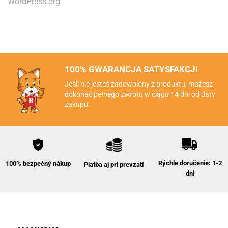
WordPress.org
100% GWARANCJA SATYSFAKCJI
Jeśli nie jesteś zadowolony z produktu, możesz
dokonać pełnego zwrotu w ciągu 14 dni od daty
zakupu.
Rýchle doručenie: 1-2
100% bezpečný nákup
Platba aj pri prevzatí
dni